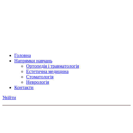
Головна
Напрямки навчань
Ортопедія і травматологія
Естетична медицина
Стоматологія
Неврологія
Контакти
Увійти
Головна
Контакти
Терапія аутологічною плазмою в естетичній медицині