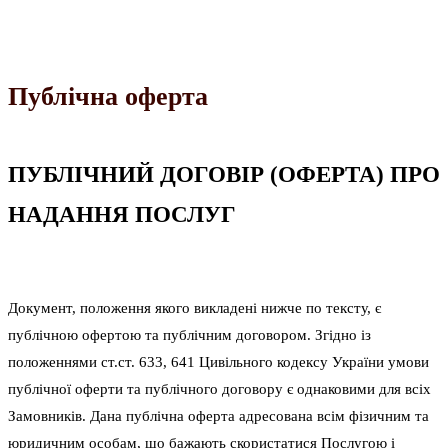
Терапія аутологічною плазмою в Неврології
Терапія аутологічною плазмою в ортопедії і
травматології
Терапія аутологічною плазмою в стоматології
Публічна оферта
ПУБЛІЧНИЙ ДОГОВІР (ОФЕРТА) ПРО
НАДАННЯ ПОСЛУГ
Документ, положення якого викладені нижче по тексту, є
публічною офертою та публічним договором. Згідно із
положеннями ст.ст. 633, 641 Цивільного кодексу України умови
публічної оферти та публічного договору є однаковими для всіх
Замовників. Дана публічна оферта адресована всім фізичним та
юридичним особам, що бажають скористатися Послугою і