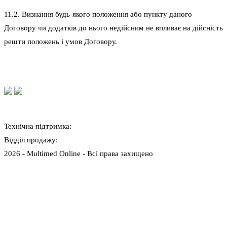
11.2. Визнання будь-якого положення або пункту даного
Договору чи додатків до нього недійсним не впливає на дійсність
решти положень і умов Договору.
Технічна підтримка:
+380 (96) 515 79 79
Відділ продажу:
online@multimed.ua
2026 - Multimed Online - Всі права захищено
Публічна оферта
Політика конфіденційності