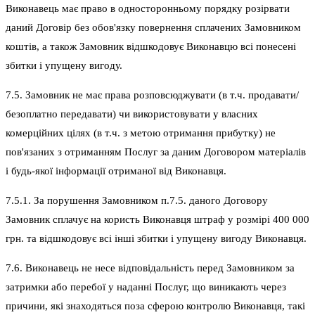
Виконавець має право в односторонньому порядку розірвати
даний Договір без обов'язку повернення сплачених Замовником
коштів, а також Замовник відшкодовує Виконавцю всі понесені
збитки і упущену вигоду.
7.5. Замовник не має права розповсюджувати (в т.ч. продавати/
безоплатно передавати) чи використовувати у власних
комерційних цілях (в т.ч. з метою отримання прибутку) не
пов'язаних з отриманням Послуг за даним Договором матеріалів
і будь-якої інформації отриманої від Виконавця.
7.5.1. За порушення Замовником п.7.5. даного Договору
Замовник сплачує на користь Виконавця штраф у розмірі 400 000
грн. та відшкодовує всі інші збитки і упущену вигоду Виконавця.
7.6. Виконавець не несе відповідальність перед Замовником за
затримки або перебої у наданні Послуг, що виникають через
причини, які знаходяться поза сферою контролю Виконавця, такі