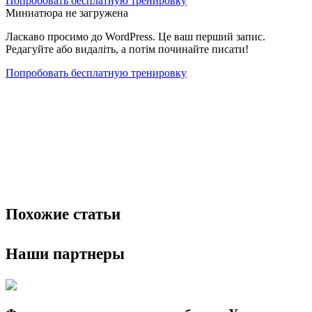
Попробовать бесплатную тренировку
Терапія аутологічною плазмою в Неврології
Миниатюра не загружена
Терапія аутологічною плазмою в ортопедії і
Ласкаво просимо до WordPress. Це ваш перший запис.
травматології
Редагуйте або видаліть, а потім починайте писати!
Терапія аутологічною плазмою в стоматології
Попробовать бесплатную тренировку
Похожие статьи
Наши партнеры