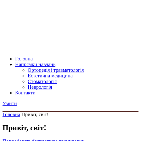
Головна
Напрямки навчань
Ортопедія і травматологія
Естетична медицина
Стоматологія
Неврологія
Контакти
Увійти
Головна
Привіт, світ!
Головна
Контакти
Привіт, світ!
Терапія аутологічною плазмою в естетичній медицині